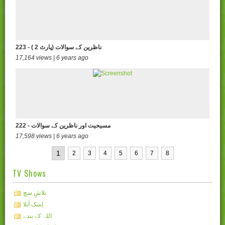
223 - ( ناظرین کے سوالات (پارٹ 2
17,164 views | 6 years ago
222 - مسیحیت اور ناظرین کے سوالات
17,598 views | 6 years ago
1
2
3
4
5
6
7
8
TV Shows
تلاشِ سچ
اِسک آبلا
اللہ کے بندے