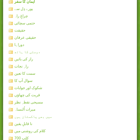
ایمان کا سفر
پورے دِل سے
چراغِ راہ
حتمی سچائی
حقیقت
حقیقی عرفان
دوراہا
دوستی کا ہاتھ
راز کی باتیں
راہِ نجات
سمت کا تعین
سوال آپ کا
شکوک اور جوابات
قربت کی چھاؤں
مسیحی نقطہِ نظر
میرات اُلنساہ
میں بھی پاکستان ہوں
نا قابلِ یقین
کلام کی روشنی میں
کلب 700