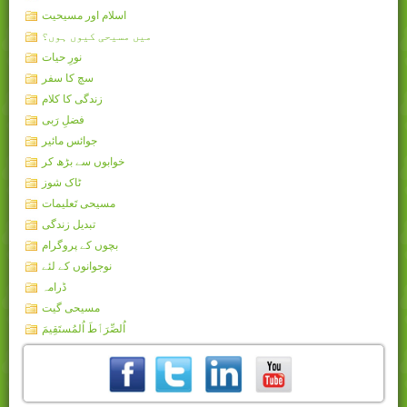
اسلام اور مسیحیت
میں مسیحی کیوں ہوں؟
نورِ حیات
سچ کا سفر
زندگی کا کلام
فضلِ رَبی
جوائس مائیر
خوابوں سے بڑھ کر
ٹاک شوز
مسیحی تَعلیمات
تبدیل زندگی
بچوں کے پروگرام
نوجوانوں کے لئے
ڈرامہ
مسیحی گیت
اُلصِّرَٲطَ اُلمُستَقِيمَ