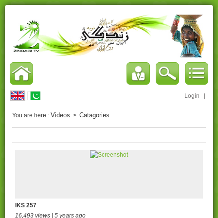
Login
|
Videos
Catagories
You are here :
>
IKS 257
16,493 views | 5 years ago