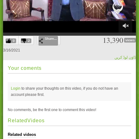
0
13,390
Share...
of
views
0
2
28
minutes,
3/16/2021
49
ڈاؤن لوڈ کریں
seconds
Your coments
Login
to share your thoughts on this video, if you do not have an
account please
first.
No comments, be the first one to comment this video!
RelatedVideos
Related videos