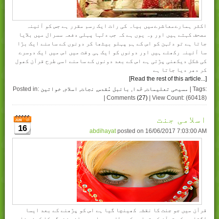
اکثر ہمارےمعاشرےمیں بیاہ کی رات ایک رسم مقرر ہے جس کو آئینہ
مصحف کہتے ہیں اور وہ یوں ہے کہ جب دلہا پہلی دفعہ سسرال میں بلایا
جاتا ہے تو دلہن کو اس کے ہم پہلو بیٹھا کر دونوں کے سامنے ایک بڑا
سا آئینہ رکھتے ہیں اور دونوں کو ایک ہی وقت میں اس میں ایک دوسرے
کی شکل دیکھنی پڑتی ہے اس کے بعد دونوں کے سامنے اسی طرح قرآن کھول
کر دھر دیا جاتا ہے
[Read the rest of this article...]
| Tags:
مسیحی تعلیمات
,
خُدا
,
بائبل مُقدس
,
نجات
,
اسلام
,
خواتین
Posted in:
| Comments
(27)
| View Count: (60418)
اسلامی جنت
16
abdihayat
posted on
16/06/2017 7:03:00 AM
قرآن میں جو جنت کا نقشہ کھینچا گیا ہے اس کو پڑھنے کے بعد ایسا