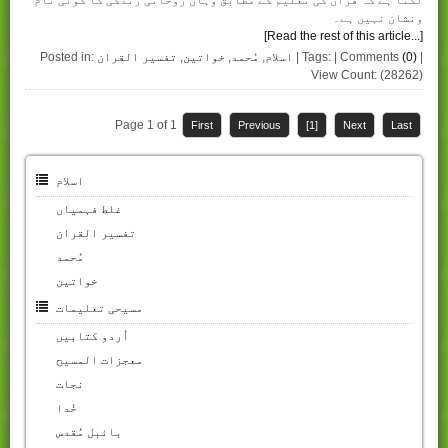
لگتا ہے کہ قرآن کی تعلیم کے مطابق وہاں روحانی زندگی کا کوئی نام
ونشان نہیں ہے۔
[Read the rest of this article...]
|
(0)
| Tags: | Comments
اسلام
,
مُحمد
,
خواتین
,
تفسیر القران
Posted in:
View Count: (28262)
Page 1 of 1
First
Previous
[1]
Next
Last
اسلام
غلط فہمیاں
تفسیر القران
مُحمد
خواتین
مسیحی تعلیمات
اُردو کتابیں
معجزات المسیح
نجات
خُدا
بائبل مُقدس